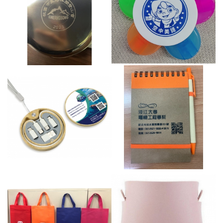
摺疊手把不鏽鋼隨行碗
五花瓣螢光筆
數據線套裝組
附筆記事本