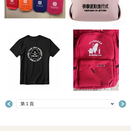
不織布袋
摺疊皮筆筒
T恤
背包
＜
＞