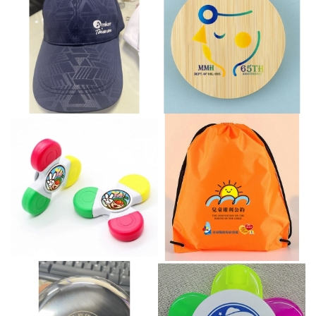
鴨舌帽-艾克爾國際
數據線套裝組-馬偕醫院
指尖陀螺螢光筆-福德國小
束口袋UV彩印-勵馨基金會