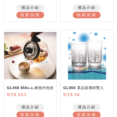
禮品介紹
禮品介紹
我要詢價
我要詢價
GL048 650c.c.耐熱沖泡壺
GL056 茗品玻璃杯雙入
NT$ 230
NT$ 38
禮品介紹
禮品介紹
我要詢價
我要詢價