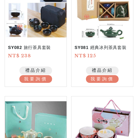
SY082 旅行茶具套裝
SY081 經典冰列茶具套裝
NT$ 238
NT$ 125
禮品介紹
禮品介紹
我要詢價
我要詢價