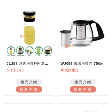
JL258 雅典泡茶杯附潛水布套
WJ056 玻璃泡茶壺-750ml
NT$ 145
單價請電洽
禮品介紹
禮品介紹
我要詢價
我要詢價