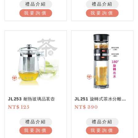
禮品介紹
禮品介紹
我要詢價
我要詢價
JL253 耐熱玻璃品茗壺
JL251 旋轉式茶水分離泡茶杯
NT$ 125
NT$ 390
禮品介紹
禮品介紹
我要詢價
我要詢價