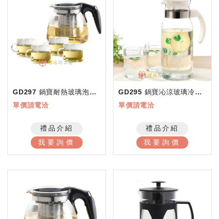
GD297 鍋寶耐熱玻璃泡花茶壺組 (1壺4杯)
GD295 鍋寶沁涼玻璃冷水壺組
單價請電洽
單價請電洽
禮品介紹
禮品介紹
我要詢價
我要詢價