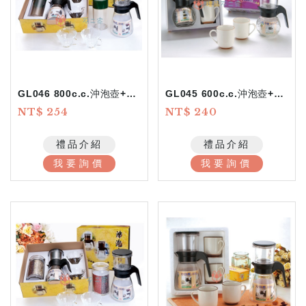
GL046 800c.c.沖泡壺+對杯+百寶罐
GL045 600c.c.沖泡壺+2入瓷杯
NT$ 254
NT$ 240
禮品介紹
禮品介紹
我要詢價
我要詢價