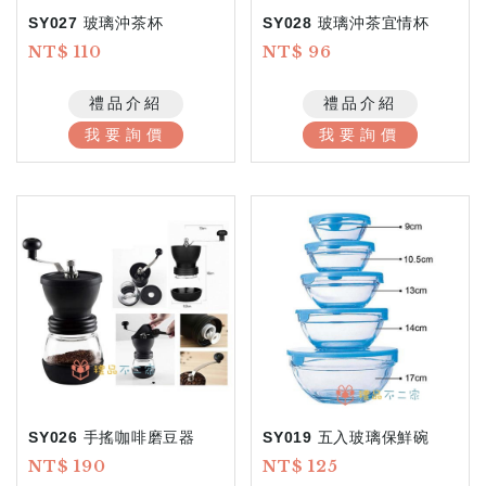
SY027 玻璃沖茶杯
SY028 玻璃沖茶宜情杯
NT$ 110
NT$ 96
禮品介紹
禮品介紹
我要詢價
我要詢價
SY026 手搖咖啡磨豆器
SY019 五入玻璃保鮮碗
NT$ 190
NT$ 125