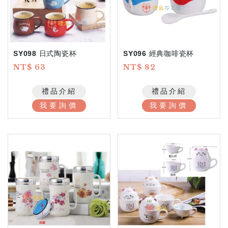
SY098 日式陶瓷杯
SY096 經典咖啡瓷杯
NT$ 63
NT$ 82
禮品介紹
禮品介紹
我要詢價
我要詢價