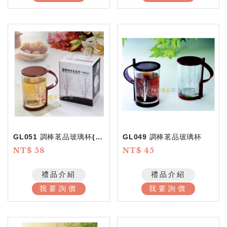
GL051 調棒茗品玻璃杯(玻璃調棒)
GL049 調棒茗品玻璃杯
NT$ 58
NT$ 45
禮品介紹
禮品介紹
我要詢價
我要詢價