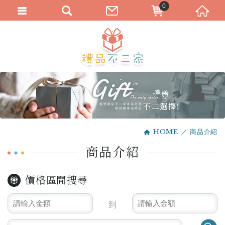
0
HOME
商品介紹
商品介紹
價格區間搜尋
到