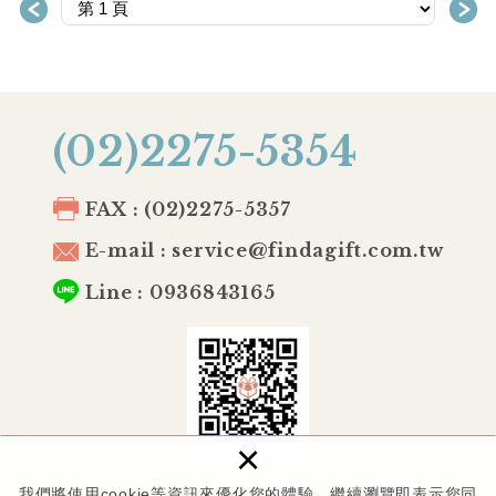
＜
＞
(02)2275-5354
FAX : (02)2275-5357
E-mail : service@findagift.com.tw
Line : 0936843165
×
我們將使用cookie等資訊來優化您的體驗，繼續瀏覽即表示您同