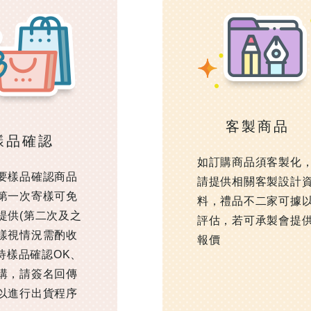
客製商品
樣品確認
如訂購商品須客製化
要樣品確認商品
請提供相關客製設計
第一次寄樣可免
料，禮品不二家可據
提供(第二次及之
評估，若可承製會提
樣視情況需酌收
報價
 待樣品確認OK、
購，請簽名回傳
以進行出貨程序