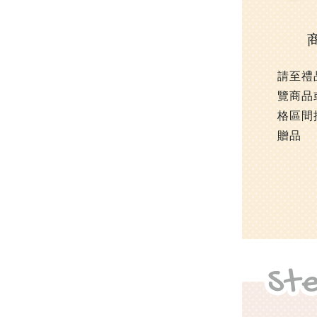
請至禮
覽商品
格區間
贈品